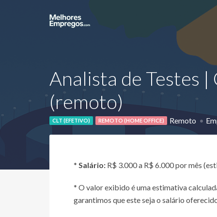
Analista de Testes |
(remoto)
Remoto
Emp
CLT (EFETIVO)
REMOTO (HOME OFFICE)
*
Salário:
R$ 3.000 a R$ 6.000 por mês (es
* O valor exibido é uma estimativa calcul
garantimos que este seja o salário oferecido