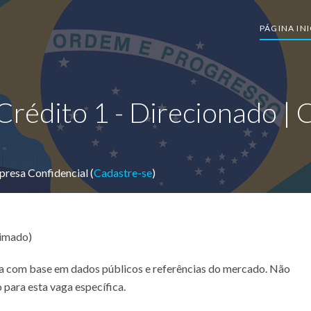
PÁGINA INI
 Crédito 1 - Direcionado 
resa Confidencial (
Cadastre-se
)
timado)
ada com base em dados públicos e referências do mercado. Não
 para esta vaga específica.