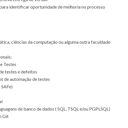
para identificar oportunidade de melhoria no processo
ática, ciências da computação ou alguma outra faculdade
ionais;
e Testes
e testes e defeitos
pt de automação de testes
 SAFe)
al
Linguagens de banco de dados ( SQL, TSQL e/ou PGPLSQL)
m Git