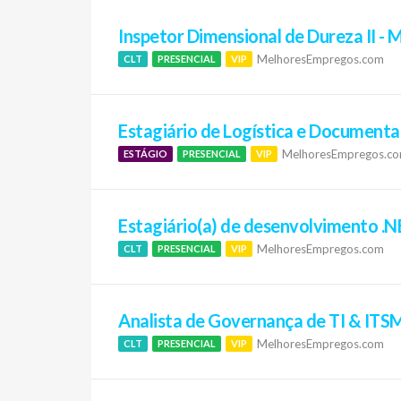
Inspetor Dimensional de Dureza II - 
MelhoresEmpregos.com
CLT
PRESENCIAL
VIP
Estagiário de Logística e Documenta
MelhoresEmpregos.c
ESTÁGIO
PRESENCIAL
VIP
Estagiário(a) de desenvolvimento .
MelhoresEmpregos.com
CLT
PRESENCIAL
VIP
Analista de Governança de TI & ITS
MelhoresEmpregos.com
CLT
PRESENCIAL
VIP