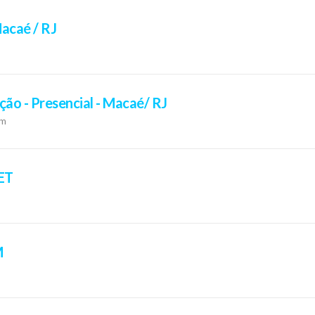
Macaé / RJ
ção - Presencial - Macaé/ RJ
om
NET
M