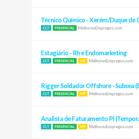
Técnico Químico - Xerém/Duque de 
MelhoresEmpregos.com
CLT
PRESENCIAL
Estagiário - Rh e Endomarketing
MelhoresEmpregos.com
CLT
PRESENCIAL
VIP
Rigger Soldador Offshore - Subsea 
MelhoresEmpregos.com
CLT
PRESENCIAL
VIP
Analista de Faturamento Pl (Tempor
MelhoresEmpregos.com
CLT
PRESENCIAL
VIP