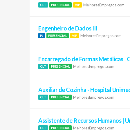
MelhoresEmpregos.com
CLT
PRESENCIAL
VIP
Engenheiro de Dados III
MelhoresEmpregos.com
PJ
PRESENCIAL
VIP
Encarregado de Formas Metálicas | O
MelhoresEmpregos.com
CLT
PRESENCIAL
Auxiliar de Cozinha - Hospital Unim
MelhoresEmpregos.com
CLT
PRESENCIAL
Assistente de Recursos Humanos | 
MelhoresEmpregos.com
CLT
PRESENCIAL