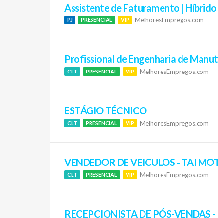
Assistente de Faturamento | Híbrido |
MelhoresEmpregos.com
PJ
PRESENCIAL
VIP
Profissional de Engenharia de Manut
MelhoresEmpregos.com
CLT
PRESENCIAL
VIP
ESTÁGIO TÉCNICO
MelhoresEmpregos.com
CLT
PRESENCIAL
VIP
VENDEDOR DE VEICULOS - TAI M
MelhoresEmpregos.com
CLT
PRESENCIAL
VIP
RECEPCIONISTA DE PÓS-VENDAS -