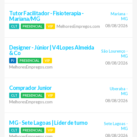
Tutor Facilitador - Fisioterapia -
Mariana
-
Mariana/MG
MG
08/08/2026
MelhoresEmpregos.com
CLT
PRESENCIAL
VIP
Designer - Júnior | V4 Lopes Almeida
São Lourenço
-
& Co
MG
PJ
PRESENCIAL
VIP
08/08/2026
MelhoresEmpregos.com
Comprador Junior
Uberaba
-
MG
CLT
PRESENCIAL
VIP
08/08/2026
MelhoresEmpregos.com
MG - Sete Lagoas | Líder de turno
Sete Lagoas
-
MG
CLT
PRESENCIAL
VIP
08/08/2026
MelhoresEmpregos.com