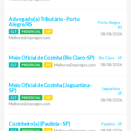
Advogado(a) Tributário - Porto
Porto Alegre
-
Alegre/RS
RS
CLT
PRESENCIAL
VIP
08/08/2026
MelhoresEmpregos.com
Meio Oficial de Cozinha (Rio Claro-SP)
Rio Claro
-
SP
08/08/2026
MelhoresEmpregos.com
CLT
PRESENCIAL
VIP
Meio Oficial de Cozinha (Jaguariúna -
Jaguariúna
-
SP)
SP
CLT
PRESENCIAL
VIP
08/08/2026
MelhoresEmpregos.com
Cozinheiro(a) (Paulinia - SP)
Paulínia
-
SP
08/08/2026
MelhoresEmpregos.com
CLT
PRESENCIAL
VIP