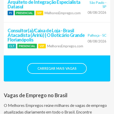
Arquiteto de Integração Especialista
São Paulo
-
Datasul
SP
08/08/2026
MelhoresEmpregos.com
PJ
PRESENCIAL
VIP
Consultor(a)/Caixa de Loja - Brasil
Atacadista (Aririú) | O Boticário Grande
Palhoça
-
SC
Florianópolis
08/08/2026
MelhoresEmpregos.com
CLT
PRESENCIAL
VIP
CARREGAR MAIS VAGAS
Vagas de Emprego no Brasil
O Melhores Empregos reúne milhares de vagas de emprego
atualizadas diariamente em todo o Brasil. Encontre