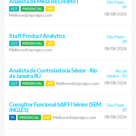
Analista de Mesa de Crédito I
São Paulo
-
SP
CLT
PRESENCIAL
VIP
08/08/2026
MelhoresEmpregos.com
Staff Product Analytics
São Paulo
-
SP
CLT
PRESENCIAL
VIP
08/08/2026
MelhoresEmpregos.com
Analista de Controladoria Sênior - Rio
Rio de
de Janeiro/RJ
Janeiro
-
RJ
08/08/2026
MelhoresEmpregos.com
CLT
PRESENCIAL
VIP
Consultor Funcional SAP FI Sênior (SEM
São Paulo
-
INGLÊS)
SP
08/08/2026
MelhoresEmpregos.com
PJ
PRESENCIAL
VIP