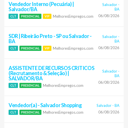
Vendedor Interno (Pecuária) |
Salvador
-
Salvador/BA
BA
06/08/2026
MelhoresEmpregos.com
CLT
PRESENCIAL
VIP
SDR | Ribeirão Preto - SP ou Salvador -
Salvador
-
BA
BA
06/08/2026
MelhoresEmpregos.com
CLT
PRESENCIAL
VIP
ASSISTENTE DE RECURSOS CRITICOS
Salvador
-
(Recrutamento & Seleção) |
BA
SALVADOR/BA
06/08/2026
MelhoresEmpregos.com
CLT
PRESENCIAL
Vendedor(a) - Salvador Shopping
Salvador
-
BA
06/08/2026
MelhoresEmpregos.com
CLT
PRESENCIAL