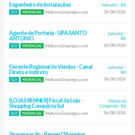
Engenheiro de Instalações
Salvador
-
BA
06/08/2026
MelhoresEmpregos.com
CLT
PRESENCIAL
Agente de Portaria - UPA SANTO
Salvador
-
ANTONIO
BA
06/08/2026
MelhoresEmpregos.com
CLT
PRESENCIAL
Gerente Regional de Vendas - Canal
Salvador
-
Direto e Indireto
BA
06/08/2026
MelhoresEmpregos.com
CLT
PRESENCIAL
|LOJAS RENNER| Fiscal de Loja -
Vitória da
Shopping Conquista Sul
Conquista
-
BA
06/08/2026
MelhoresEmpregos.com
CLT
PRESENCIAL
|Inauguração - Renner| Shopping