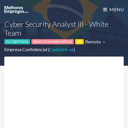
MENU
Cyber Security Analyst III - White
Team
Remoto
CLT (EFETIVO)
REMOTO (HOME OFFICE)
VIP
Empresa Confidencial (
Cadastre-se
)