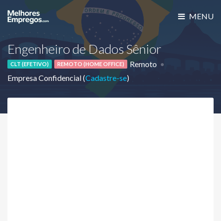
MENU
Engenheiro de Dados Sênior
Remoto
CLT (EFETIVO)
REMOTO (HOME OFFICE)
Empresa Confidencial (
Cadastre-se
)