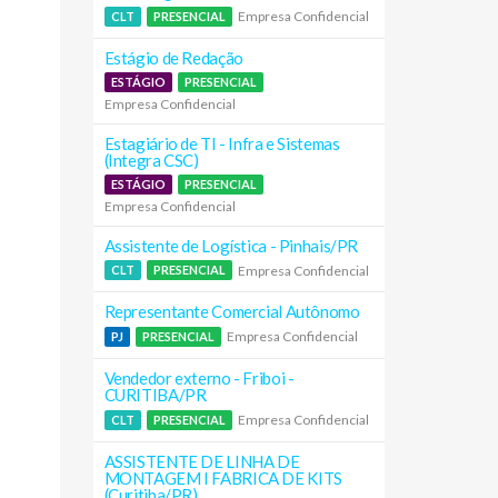
Empresa Confidencial
CLT
PRESENCIAL
Estágio de Redação
ESTÁGIO
PRESENCIAL
Empresa Confidencial
Estagiário de TI - Infra e Sistemas
(Integra CSC)
ESTÁGIO
PRESENCIAL
Empresa Confidencial
Assistente de Logística - Pinhais/PR
Empresa Confidencial
CLT
PRESENCIAL
Representante Comercial Autônomo
Empresa Confidencial
PJ
PRESENCIAL
Vendedor externo - Friboi -
CURITIBA/PR
Empresa Confidencial
CLT
PRESENCIAL
ASSISTENTE DE LINHA DE
MONTAGEM I FABRICA DE KITS
(Curitiba/PR)