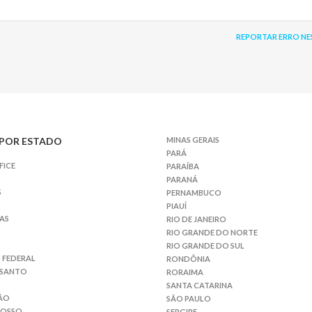
REPORTAR ERRO NE
POR ESTADO
MINAS GERAIS
PARÁ
FICE
PARAÍBA
PARANÁ
S
PERNAMBUCO
PIAUÍ
AS
RIO DE JANEIRO
RIO GRANDE DO NORTE
RIO GRANDE DO SUL
 FEDERAL
RONDÔNIA
 SANTO
RORAIMA
SANTA CATARINA
ÃO
SÃO PAULO
ROSSO
SERGIPE