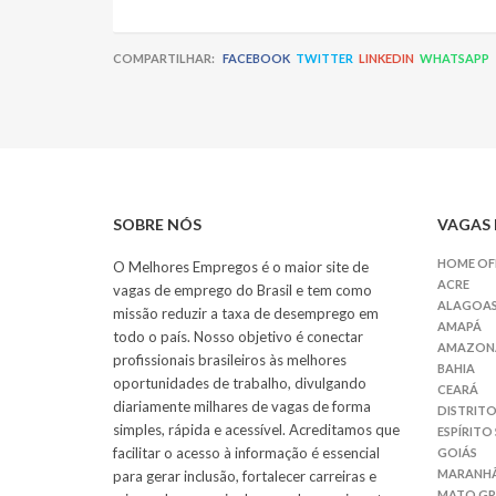
COMPARTILHAR:
FACEBOOK
TWITTER
LINKEDIN
WHATSAPP
SOBRE NÓS
VAGAS 
HOME OF
O Melhores Empregos é o maior site de
ACRE
vagas de emprego do Brasil e tem como
ALAGOA
missão reduzir a taxa de desemprego em
AMAPÁ
todo o país. Nosso objetivo é conectar
AMAZON
profissionais brasileiros às melhores
BAHIA
oportunidades de trabalho, divulgando
CEARÁ
diariamente milhares de vagas de forma
DISTRITO
simples, rápida e acessível. Acreditamos que
ESPÍRITO
facilitar o acesso à informação é essencial
GOIÁS
MARANH
para gerar inclusão, fortalecer carreiras e
MATO G