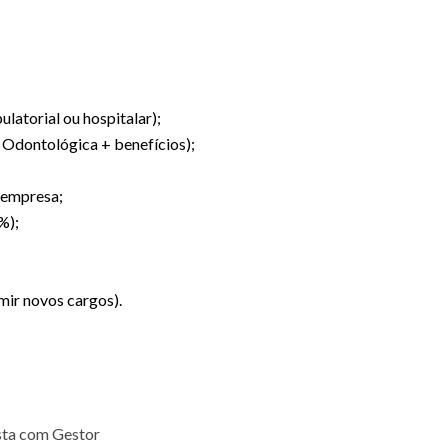
atorial ou hospitalar);
 Odontológica + benefícios);
 empresa;
%);
umir novos cargos).
sta com Gestor