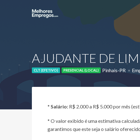
AJUDANTE DE LIMP
Pinhais-PR
Emp
CLT (EFETIVO)
PRESENCIAL (LOCAL)
*
Salário:
R$ 2.000 a R$ 5.000 por mês (es
* O valor exibido é uma estimativa calcul
garantimos que este seja o salário oferecido