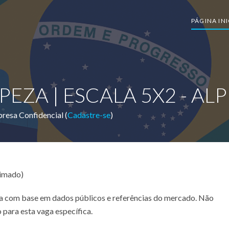
PÁGINA INI
EZA | ESCALA 5X2 - ALP
resa Confidencial (
Cadastre-se
)
timado)
ada com base em dados públicos e referências do mercado. Não
 para esta vaga específica.