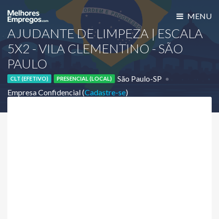
MENU
AJUDANTE DE LIMPEZA | ESCALA
5X2 - VILA CLEMENTINO - SÃO
PAULO
São Paulo-SP
CLT (EFETIVO)
PRESENCIAL (LOCAL)
Empresa Confidencial (
Cadastre-se
)