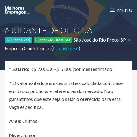
MENU
AJUDANTE DE OFICINA
São José do Rio Preto-SP
CLT (EFETIVO)
PRESENCIAL (LOCAL)
Empresa Confidencial (
Cadastre-se
)
*
Salário:
R$ 2.000 a R$ 5.000 por mês (estimado)
* O valor exibido é uma estimativa calculada com base
em dados públicos e referências do mercado. Não
garantimos que este seja o salário oferecido para esta
vaga específica.
Área:
Outros
Nível:
Junior