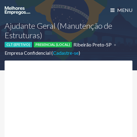
MENU
Ajudante Geral (Manutenção de
Estruturas)
Ribeirão Preto-SP
CLT (EFETIVO)
PRESENCIAL (LOCAL)
Empresa Confidencial (
Cadastre-se
)