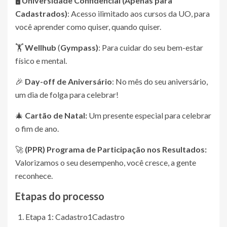
🖥️
Universidade
Confidencial (Apenas para
Cadastrados)
: Acesso ilimitado aos cursos da UO, para
você aprender como quiser, quando quiser.
🏋️
Wellhub
(
Gympass)
: Para cuidar do seu bem-estar
físico e mental.
🎉
Day-off de Aniversário
: No mês do seu aniversário,
um dia de folga para celebrar!
🎄
Cartão de Natal:
Um presente especial para celebrar
o fim de ano.
🚀
(PPR) Programa de Participação nos Resultados:
Valorizamos o seu desempenho, você cresce, a gente
reconhece.
Etapas do processo
Etapa 1: Cadastro
1
Cadastro