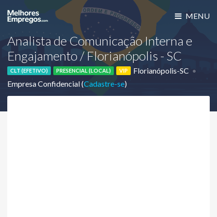
MENU
Analista de Comunicação Interna e
Engajamento / Florianópolis - SC
Florianópolis-SC
CLT (EFETIVO)
PRESENCIAL (LOCAL)
VIP
Empresa Confidencial (
Cadastre-se
)