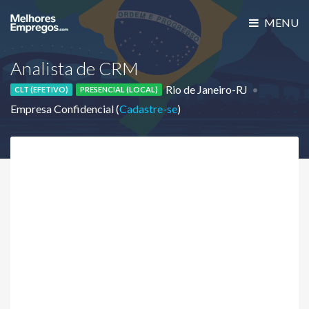
MENU
Analista de CRM
Rio de Janeiro-RJ
CLT (EFETIVO)
PRESENCIAL (LOCAL)
Empresa Confidencial (
Cadastre-se
)