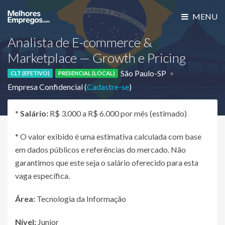
MENU
Analista de E-commerce &
Marketplace — Growth e Pricing
São Paulo-SP
CLT (EFETIVO)
PRESENCIAL (LOCAL)
Empresa Confidencial (
Cadastre-se
)
*
Salário:
R$ 3.000 a R$ 6.000 por mês (estimado)
* O valor exibido é uma estimativa calculada com base
em dados públicos e referências do mercado. Não
garantimos que este seja o salário oferecido para esta
vaga específica.
Área:
Tecnologia da Informação
Nível:
Junior