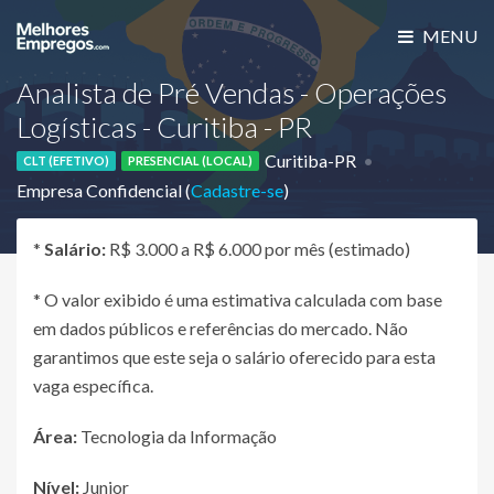
MENU
Analista de Pré Vendas - Operações
Logísticas - Curitiba - PR
Curitiba-PR
CLT (EFETIVO)
PRESENCIAL (LOCAL)
Empresa Confidencial (
Cadastre-se
)
*
Salário:
R$ 3.000 a R$ 6.000 por mês (estimado)
* O valor exibido é uma estimativa calculada com base
em dados públicos e referências do mercado. Não
garantimos que este seja o salário oferecido para esta
vaga específica.
Área:
Tecnologia da Informação
Nível:
Junior