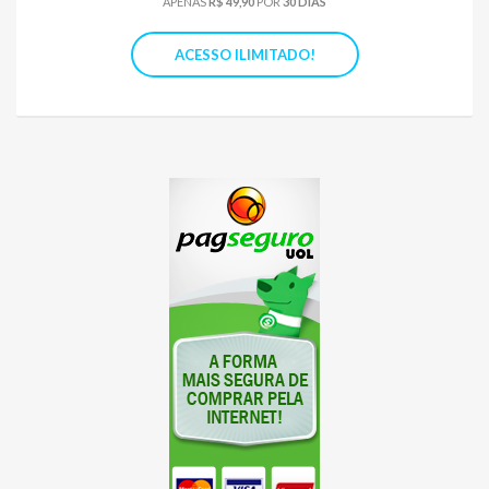
APENAS
R$ 49,90
POR
30 DIAS
ACESSO ILIMITADO!