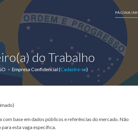
PÁGINA INI
eiro(a) do Trabalho
-GO
Empresa Confidencial (
Cadastre-se
)
timado)
ada com base em dados públicos e referências do mercado. Não
 para esta vaga específica.