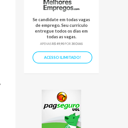
Se candidate em todas vagas
de emprego. Seu currículo
entregue todos os dias em
todas as vagas.
APENAS
R$ 49,90
POR
30 DIAS
ACESSO ILIMITADO!
o
;