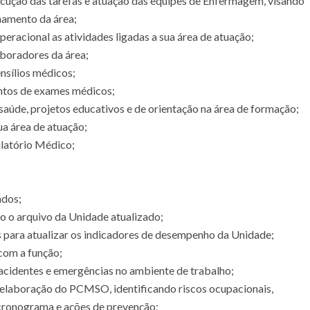
xecução das tarefas e atuação das equipes de Enfermagem, visando
namento da área;
peracional as atividades ligadas a sua área de atuação;
aboradores da área;
ensílios médicos;
entos de exames médicos;
aúde, projetos educativos e de orientação na área de formação;
ua área de atuação;
latório Médico;
ados;
 o arquivo da Unidade atualizado;
os para atualizar os indicadores de desempenho da Unidade;
com a função;
acidentes e emergências no ambiente de trabalho;
elaboração do PCMSO, identificando riscos ocupacionais,
cronograma e ações de prevenção;