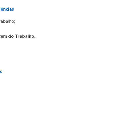
iências
rabalho;
em do Trabalho.
o: