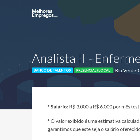
Analista II - Enferm
Rio Verde
BANCO DE TALENTOS
PRESENCIAL (LOCAL)
*
Salário:
R$ 3.000 a R$ 6.000 por mês (es
* O valor exibido é uma estimativa calcul
garantimos que este seja o salário oferecido