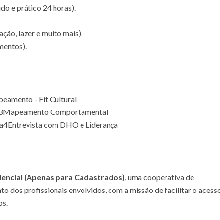
do e prático 24 horas).
ção, lazer e muito mais).
mentos).
eamento - Fit Cultural
3
Mapeamento Comportamental
a
4
Entrevista com DHO e Liderança
dencial (Apenas para Cadastrados)
, uma cooperativa de
nto dos profissionais envolvidos, com a missão de facilitar o acess
os.