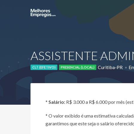
ASSISTENTE ADMI
Curitiba-PR
Em
CLT (EFETIVO)
PRESENCIAL (LOCAL)
*
Salário:
R$ 3.000 a R$ 6.000 por mês (es
* O valor exibido é uma estimativa calcul
garantimos que este seja o salário oferecido