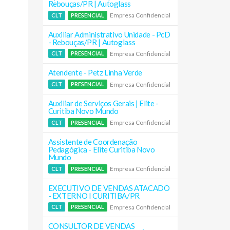
Rebouças/PR | Autoglass
Empresa Confidencial
CLT
PRESENCIAL
Auxiliar Administrativo Unidade - PcD
- Rebouças/PR | Autoglass
Empresa Confidencial
CLT
PRESENCIAL
Atendente - Petz Linha Verde
Empresa Confidencial
CLT
PRESENCIAL
Auxiliar de Serviços Gerais | Elite -
Curitiba Novo Mundo
Empresa Confidencial
CLT
PRESENCIAL
Assistente de Coordenação
Pedagógica - Elite Curitiba Novo
Mundo
Empresa Confidencial
CLT
PRESENCIAL
EXECUTIVO DE VENDAS ATACADO
- EXTERNO I CURITIBA/PR
Empresa Confidencial
CLT
PRESENCIAL
CONSULTOR DE VENDAS