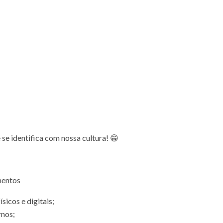
se identifica com nossa cultura! 😁
mentos
icos e digitais;
rnos;