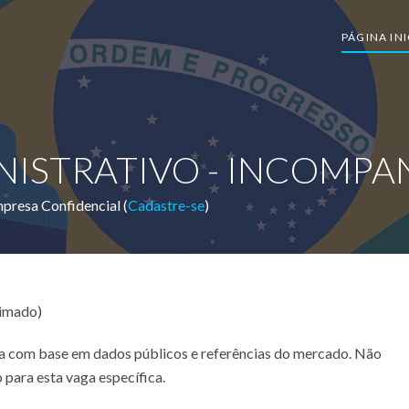
PÁGINA INI
NISTRATIVO - INCOMPA
presa Confidencial (
Cadastre-se
)
timado)
ada com base em dados públicos e referências do mercado. Não
 para esta vaga específica.