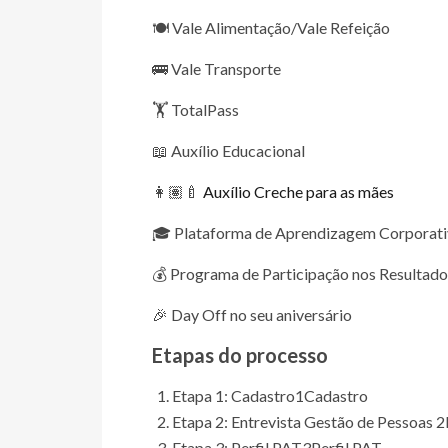
🍽️ Vale Alimentação/Vale Refeição
🚌 Vale Transporte
🏋️ TotalPass
📖 Auxílio Educacional
👩🏽‍🍼
Auxílio Creche para as mães
🎓 Plataforma de Aprendizagem Corporati
💰 Programa de Participação nos Resultado
🎉 Day Off no seu aniversário
Etapas do processo
Etapa 1: Cadastro
1
Cadastro
Etapa 2: Entrevista Gestão de Pessoas
2
Etapa 3: Perfil PAT
3
Perfil PAT