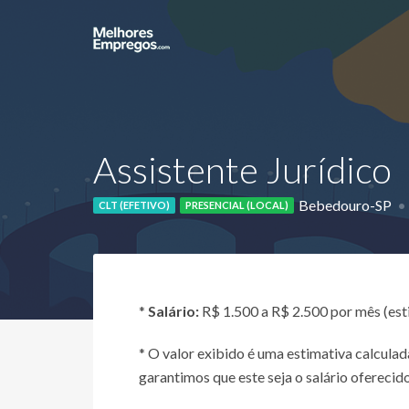
Assistente Jurídico
Bebedouro-SP
CLT (EFETIVO)
PRESENCIAL (LOCAL)
*
Salário:
R$ 1.500 a R$ 2.500 por mês (es
* O valor exibido é uma estimativa calcul
garantimos que este seja o salário oferecido