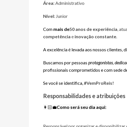
Área:
Administrativo
Nível:
Junior
Com
mais de
50 anos de experiência
, at
competência
e
inovação constante
.
A excelência é levada aos nossos clientes, 
Buscamos por pessoas
protagonistas
,
dedica
profissionais comprometidos e com sede d
Se você se identifica,
#VemProReis!
Responsabilidades e atribuições
👩🏻‍💼
Como será seu dia aqui:
Responsável por organizar e disponibilizar