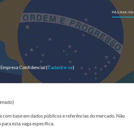
PÁGINA INI
Empresa Confidencial (
Cadastre-se
)
timado)
ada com base em dados públicos e referências do mercado. Não
 para esta vaga específica.