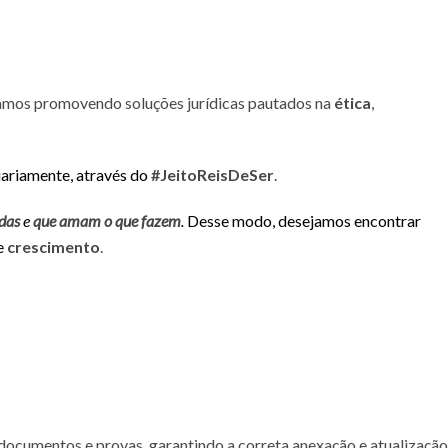
uamos promovendo soluções jurídicas pautados na
ética
,
diariamente, através do
#JeitoReisDeSer
.
das
e
que amam o que fazem
.
Desse modo, desejamos encontrar
e
crescimento
.
 documentos e provas, garantindo a correta anexação e atualização