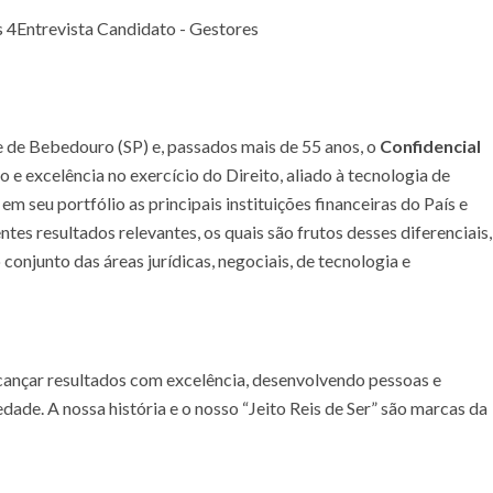
s
4
Entrevista Candidato - Gestores
e de Bebedouro (SP) e, passados mais de 55 anos, o
Confidencial
 e excelência no exercício do Direito, aliado à tecnologia de
m seu portfólio as principais instituições financeiras do País e
ntes resultados relevantes, os quais são frutos desses diferenciais,
onjunto das áreas jurídicas, negociais, de tecnologia e
cançar resultados com excelência, desenvolvendo pessoas e
dade. A nossa história e o nosso “Jeito Reis de Ser” são marcas da