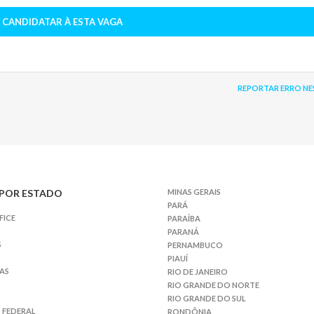
 CANDIDATAR À ESTA VAGA
REPORTAR ERRO NE
POR ESTADO
MINAS GERAIS
PARÁ
FICE
PARAÍBA
PARANÁ
S
PERNAMBUCO
PIAUÍ
AS
RIO DE JANEIRO
RIO GRANDE DO NORTE
RIO GRANDE DO SUL
 FEDERAL
RONDÔNIA