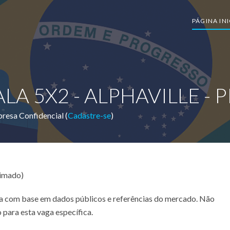
PÁGINA INI
LA 5X2 - ALPHAVILLE - 
resa Confidencial (
Cadastre-se
)
timado)
ada com base em dados públicos e referências do mercado. Não
 para esta vaga específica.