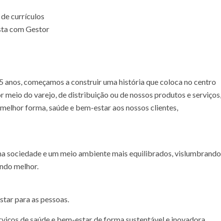
de currículos
sta com Gestor
55 anos, começamos a construir uma história que coloca no centro
r meio do varejo, de distribuição ou de nossos produtos e serviços
melhor forma, saúde e bem-estar aos nossos clientes,
a sociedade e um meio ambiente mais equilibrados, vislumbrando
ndo melhor.
tar para as pessoas.
rviços de saúde e bem-estar de forma sustentável e inovadora.