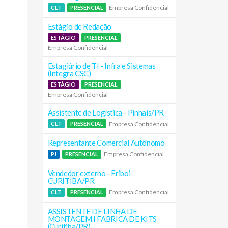
Empresa Confidencial
CLT
PRESENCIAL
Estágio de Redação
ESTÁGIO
PRESENCIAL
Empresa Confidencial
Estagiário de TI - Infra e Sistemas
(Integra CSC)
ESTÁGIO
PRESENCIAL
Empresa Confidencial
Assistente de Logística - Pinhais/PR
Empresa Confidencial
CLT
PRESENCIAL
Representante Comercial Autônomo
Empresa Confidencial
PJ
PRESENCIAL
Vendedor externo - Friboi -
CURITIBA/PR
Empresa Confidencial
CLT
PRESENCIAL
ASSISTENTE DE LINHA DE
MONTAGEM I FABRICA DE KITS
(Curitiba/PR)