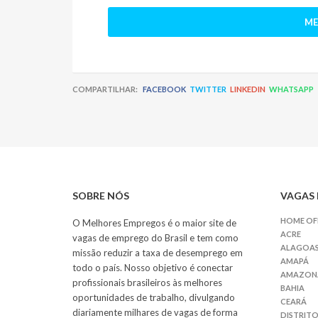
ME
COMPARTILHAR:
FACEBOOK
TWITTER
LINKEDIN
WHATSAPP
SOBRE NÓS
VAGAS 
HOME OF
O Melhores Empregos é o maior site de
ACRE
vagas de emprego do Brasil e tem como
ALAGOA
missão reduzir a taxa de desemprego em
AMAPÁ
todo o país. Nosso objetivo é conectar
AMAZON
profissionais brasileiros às melhores
BAHIA
oportunidades de trabalho, divulgando
CEARÁ
diariamente milhares de vagas de forma
DISTRITO