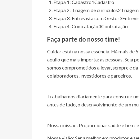
Etapa 1: Cadastro
1
Cadastro
Etapa 2: Triagem de currículos
2
Triagem 
Etapa 3: Entrevista com Gestor
3
Entrevi
Etapa 4: Contratação
4
Contratação
Faça parte do nosso time!
Cuidar está na nossa essência. Há mais de 
aquilo que mais importa: as pessoas. Seja po
somos comprometidos a levar, sempre e da 
colaboradores, investidores e parceiros.
Trabalhamos diariamente para construir um
antes de tudo, o desenvolvimento de um mu
Nossa missão: Proporcionar saúde e bem-es
Nossa visão: Ser a melhor em produtos e se