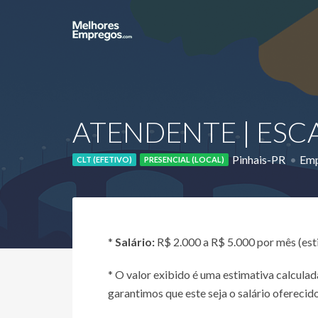
ATENDENTE | ESCA
Pinhais-PR
Emp
CLT (EFETIVO)
PRESENCIAL (LOCAL)
*
Salário:
R$ 2.000 a R$ 5.000 por mês (es
* O valor exibido é uma estimativa calcul
garantimos que este seja o salário oferecido