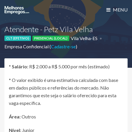
MENU
Atendente - Petz Vila Velha
Vila Velha-ES
CLT (EFETIVO)
PRESENCIAL (LOCAL)
Empresa Confidencial (
Cadastre-se
)
*
Salário:
R$ 2.000 a R$ 5.000 por mês (estimado)
* O valor exibido é uma estimativa calculada com base
em dados públicos e referências do mercado. Não
garantimos que este seja o salário oferecido para esta
vaga específica.
Área:
Outros
Nível:
Junior