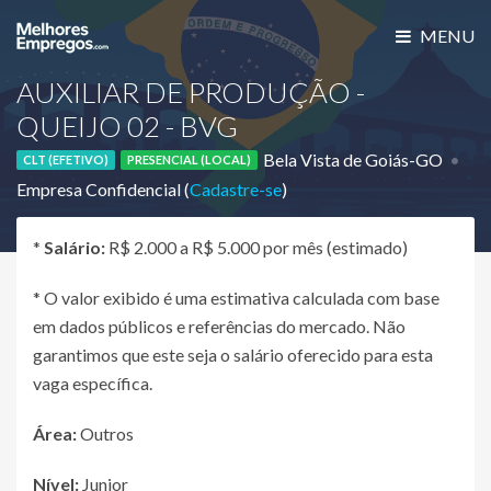
MENU
AUXILIAR DE PRODUÇÃO -
QUEIJO 02 - BVG
Bela Vista de Goiás-GO
CLT (EFETIVO)
PRESENCIAL (LOCAL)
Empresa Confidencial (
Cadastre-se
)
*
Salário:
R$ 2.000 a R$ 5.000 por mês (estimado)
* O valor exibido é uma estimativa calculada com base
em dados públicos e referências do mercado. Não
garantimos que este seja o salário oferecido para esta
vaga específica.
Área:
Outros
Nível:
Junior