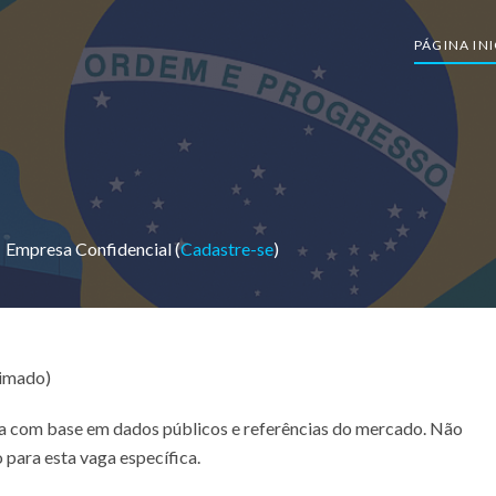
PÁGINA INI
Empresa Confidencial (
Cadastre-se
)
timado)
ada com base em dados públicos e referências do mercado. Não
 para esta vaga específica.