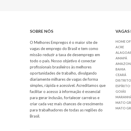
SOBRE NÓS
VAGAS 
HOME OF
O Melhores Empregos é o maior site de
ACRE
vagas de emprego do Brasil e tem como
ALAGOA
missão reduzir a taxa de desemprego em
AMAPÁ
todo o país. Nosso objetivo é conectar
AMAZON
profissionais brasileiros às melhores
BAHIA
oportunidades de trabalho, divulgando
CEARÁ
diariamente milhares de vagas de forma
DISTRITO
simples, rápida e acessível. Acreditamos que
ESPÍRITO
facilitar o acesso à informação é essencial
GOIÁS
MARANH
para gerar inclusão, fortalecer carreiras e
MATO G
criar cada vez mais chances de crescimento
MATO GR
para trabalhadores de todas as regiões do
Brasil.