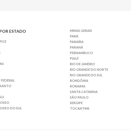
POR ESTADO
MINAS GERAIS
PARÁ
FICE
PARAÍBA
PARANÁ
S
PERNAMBUCO
PIAUÍ
AS
RIO DE JANEIRO
RIO GRANDE DO NORTE
RIO GRANDE DO SUL
 FEDERAL
RONDÔNIA
 SANTO
RORAIMA
SANTA CATARINA
ÃO
SÃO PAULO
ROSSO
SERGIPE
OSSO DO SUL
TOCANTINS