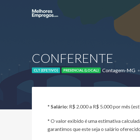
CONFERENTE
Contagem-MG
CLT (EFETIVO)
PRESENCIAL (LOCAL)
*
Salário:
R$ 2.000 a R$ 5.000 por mês (es
* O valor exibido é uma estimativa calcul
garantimos que este seja o salário oferecido