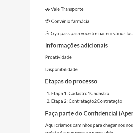
🚗 Vale Transporte
💳 Convênio farmácia
💪 Gympass para você treinar em vários loc
Informações adicionais
Proatividade
Disponibilidade
Etapas do processo
Etapa 1: Cadastro
1
Cadastro
Etapa 2: Contratação
2
Contratação
Faça parte do
Confidencial (Ape
Aqui criamos caminhos para chegar nos nos
trajeto é o que marca a nossa vida.