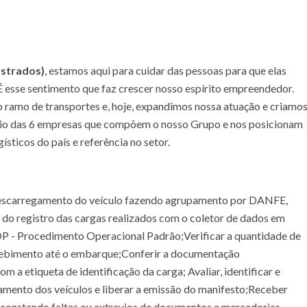
astrados)
, estamos aqui para cuidar das pessoas para que elas
 esse sentimento que faz crescer nosso espírito empreendedor.
ramo de transportes e, hoje, expandimos nossa atuação e criamo
meio das 6 empresas que compõem o nosso Grupo e nos posicionam
sticos do país e referência no setor.
descarregamento do veículo fazendo agrupamento por DANFE,
 do registro das cargas realizados com o coletor de dados em
 - Procedimento Operacional Padrão;Verificar a quantidade de
ecebimento até o embarque;Conferir a documentação
m a etiqueta de identificação da carga; Avaliar, identificar e
amento dos veículos e liberar a emissão do manifesto;Receber
 constando faltas ou extravios de documentos e mercadorias,