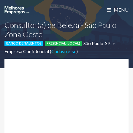
MENU
Consultor(a) de Beleza - São Paulo
Zona Oeste
São Paulo-SP
BANCO DE TALENTOS
PRESENCIAL (LOCAL)
Empresa Confidencial (
Cadastre-se
)