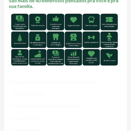
São mais de 40 benefícios pensados pra você e pra
sua família.
· Programa de Participação nos Resultados;
· Trilha de carreira;
· Convênio com empresas parceiras;
· Seguro de vida;
· Vale transporte;