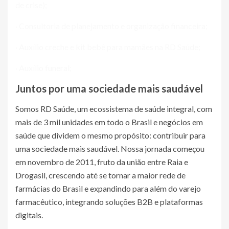
de crise);
· Consultoria de planejamento e organização financeira;
· Auxílio creche e kit bebê para mamães na RD Saúde;
· Auxílio funeral;
Juntos por uma sociedade mais saudável
Somos RD Saúde, um ecossistema de saúde integral, com
mais de 3 mil unidades em todo o Brasil e negócios em
saúde que dividem o mesmo propósito: contribuir para
uma sociedade mais saudável. Nossa jornada começou
em novembro de 2011, fruto da união entre Raia e
Drogasil, crescendo até se tornar a maior rede de
farmácias do Brasil e expandindo para além do varejo
farmacêutico, integrando soluções B2B e plataformas
digitais.