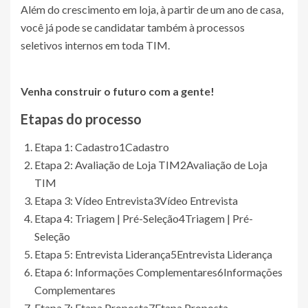
Além do crescimento em loja, à partir de um ano de casa,
você já pode se candidatar também à processos
seletivos internos em toda TIM.
Venha construir o futuro com a gente!
Etapas do processo
Etapa 1: Cadastro
1
Cadastro
Etapa 2: Avaliação de Loja TIM
2
Avaliação de Loja
TIM
Etapa 3: Vídeo Entrevista
3
Vídeo Entrevista
Etapa 4: Triagem | Pré-Seleção
4
Triagem | Pré-
Seleção
Etapa 5: Entrevista Liderança
5
Entrevista Liderança
Etapa 6: Informações Complementares
6
Informações
Complementares
Etapa 7: Etapa Proposta
7
Etapa Proposta