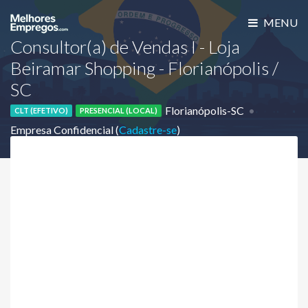
MENU
Consultor(a) de Vendas I - Loja
Beiramar Shopping - Florianópolis /
SC
Florianópolis-SC
CLT (EFETIVO)
PRESENCIAL (LOCAL)
Empresa Confidencial (
Cadastre-se
)