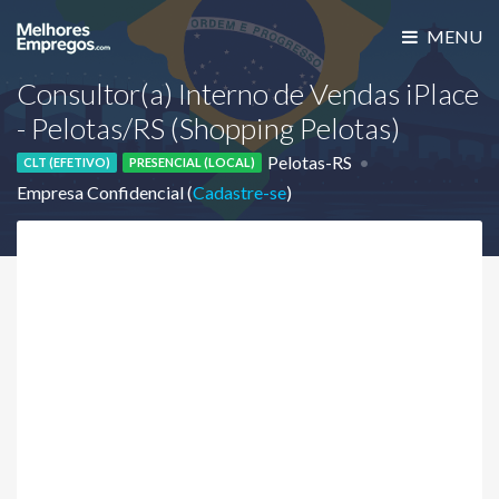
MENU
Consultor(a) Interno de Vendas iPlace
- Pelotas/RS (Shopping Pelotas)
Pelotas-RS
CLT (EFETIVO)
PRESENCIAL (LOCAL)
Empresa Confidencial (
Cadastre-se
)