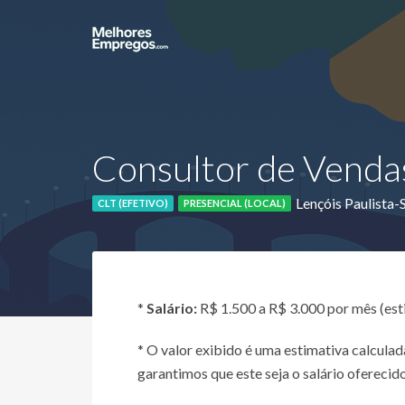
Consultor de Vendas
Lençóis Paulista-
CLT (EFETIVO)
PRESENCIAL (LOCAL)
*
Salário:
R$ 1.500 a R$ 3.000 por mês (es
* O valor exibido é uma estimativa calcul
garantimos que este seja o salário oferecido