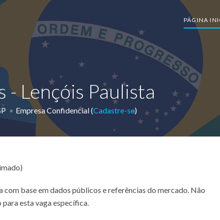
PÁGINA INI
 - Lençóis Paulista
SP
Empresa Confidencial (
Cadastre-se
)
timado)
ada com base em dados públicos e referências do mercado. Não
 para esta vaga específica.