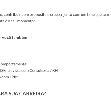
o, contribuir com propósito e crescer junto com um time que tem
este é o seu momento!
er você também!
Comportamental
H
3
Entrevista com Consultoria / RH
a com Líder
ARA SUA CARREIRA?