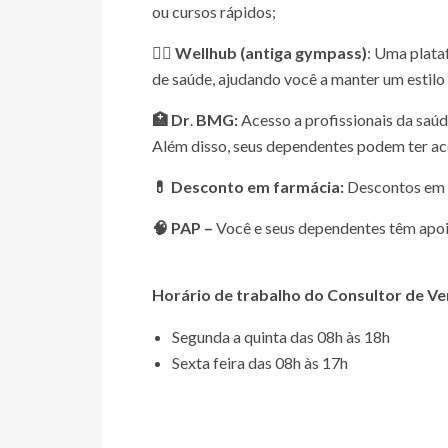
ou cursos rápidos;
🏋️‍♀️ Wellhub (antiga gympass)
: Uma plata
de saúde, ajudando você a manter um estilo 
🏥 Dr
.
BMG:
Acesso a profissionais da saúde
Além disso, seus dependentes podem ter ace
💊 Desconto em farmácia:
Descontos em a
🧠 PAP –
Você e seus dependentes têm apoio 
Horário de trabalho do Consultor de Ve
Segunda a quinta das 08h às 18h
Sexta feira das 08h às 17h