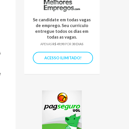
Se candidate em todas vagas
de emprego. Seu currículo
entregue todos os dias em
todas as vagas.
APENAS
R$ 49,90
POR
30 DIAS
s
ACESSO ILIMITADO!
e