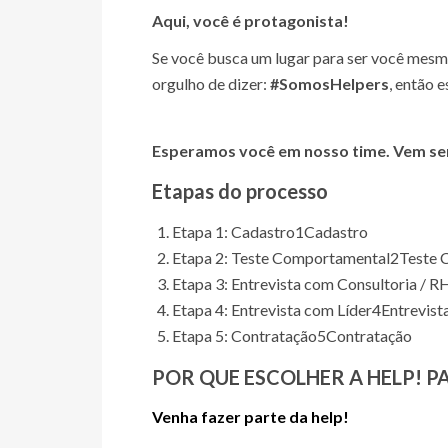
Aqui, você é protagonista!
Se você busca um lugar para ser você mesm
orgulho de dizer:
#SomosHelpers
, então 
Esperamos você em nosso time. Vem s
Etapas do processo
Etapa 1: Cadastro
1
Cadastro
Etapa 2: Teste Comportamental
2
Teste 
Etapa 3: Entrevista com Consultoria / R
Etapa 4: Entrevista com Líder
4
Entrevist
Etapa 5: Contratação
5
Contratação
POR QUE ESCOLHER A HELP! P
Venha fazer parte da help!