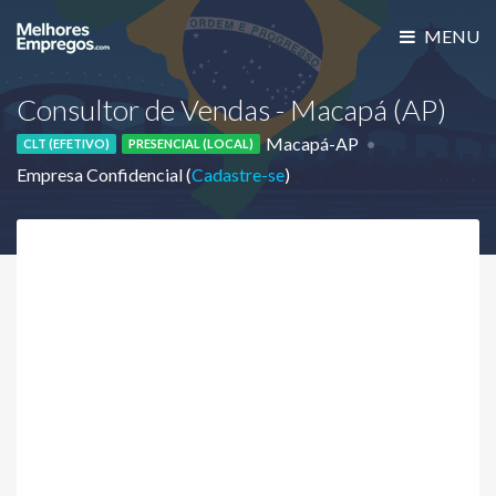
MENU
Consultor de Vendas - Macapá (AP)
Macapá-AP
CLT (EFETIVO)
PRESENCIAL (LOCAL)
Empresa Confidencial (
Cadastre-se
)