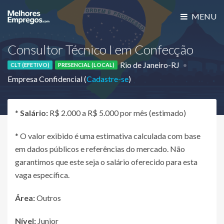
MENU
Consultor Técnico I em Confecção
Rio de Janeiro-RJ
CLT (EFETIVO)
PRESENCIAL (LOCAL)
Empresa Confidencial (
Cadastre-se
)
*
Salário:
R$ 2.000 a R$ 5.000 por mês (estimado)
* O valor exibido é uma estimativa calculada com base
em dados públicos e referências do mercado. Não
garantimos que este seja o salário oferecido para esta
vaga específica.
Área:
Outros
Nível:
Junior