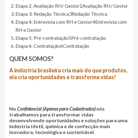
Etapa 2: Avaliação RH/ Gestor
2
Avaliação RH/ Gestor
Etapa 3: Redação Técnica
3
Redação Técnica
Etapa 4: Entrevista com RH e Gestor
4
Entrevista com
RH e Gestor
Etapa 5: Pré-contratação
5
Pré-contratação
Etapa 6: Contratação
6
Contratação
QUEM SOMOS?
A indústria brasileira cria mais do que produtos,
ela cria oportunidades e transforma vidas!
No
Confidencial (Apenas para Cadastrados)
nós
trabalhamos para transformar vidas
desenvolvendo
oportunidades
e
soluções
para uma
indústria têxtil, química e de confecção mais
inovadora
,
tecnológica
e
sustentável
.