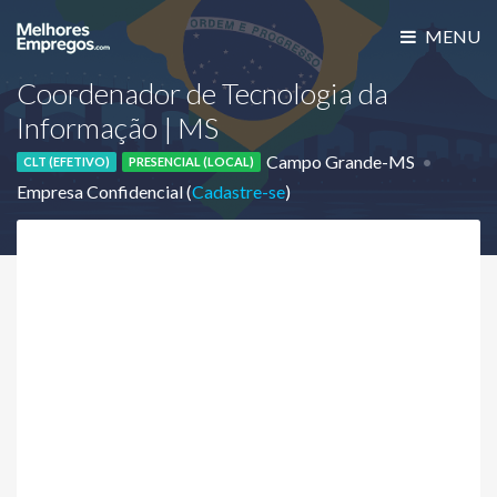
MENU
Coordenador de Tecnologia da
Informação | MS
Campo Grande-MS
CLT (EFETIVO)
PRESENCIAL (LOCAL)
Empresa Confidencial (
Cadastre-se
)