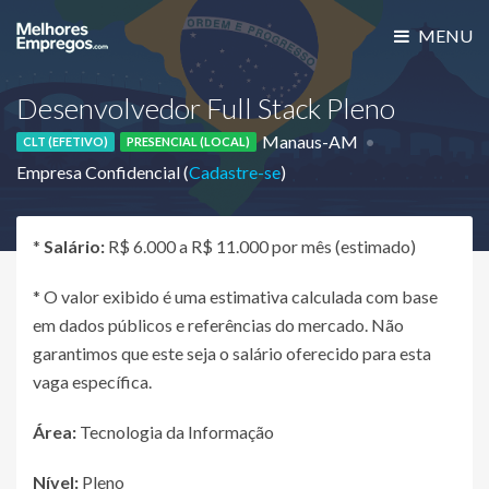
MENU
Desenvolvedor Full Stack Pleno
Manaus-AM
CLT (EFETIVO)
PRESENCIAL (LOCAL)
Empresa Confidencial (
Cadastre-se
)
*
Salário:
R$ 6.000 a R$ 11.000 por mês (estimado)
* O valor exibido é uma estimativa calculada com base
em dados públicos e referências do mercado. Não
garantimos que este seja o salário oferecido para esta
vaga específica.
Área:
Tecnologia da Informação
Nível:
Pleno