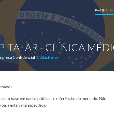
PÁGINA INI
ITALAR - CLÍNICA MÉD
mpresa Confidencial (
Cadastre-se
)
timado)
ada com base em dados públicos e referências do mercado. Não
 para esta vaga específica.