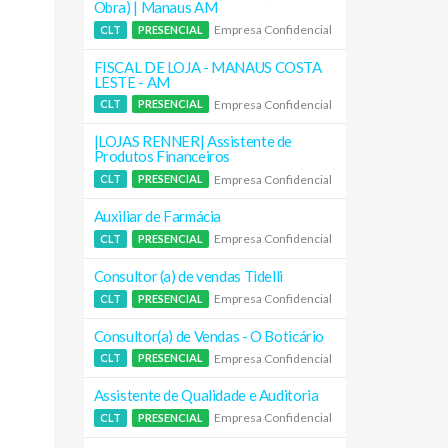
Obra) | Manaus AM
Empresa Confidencial
CLT
PRESENCIAL
FISCAL DE LOJA - MANAUS COSTA
LESTE - AM
Empresa Confidencial
CLT
PRESENCIAL
|LOJAS RENNER| Assistente de
Produtos Financeiros
Empresa Confidencial
CLT
PRESENCIAL
Auxiliar de Farmácia
Empresa Confidencial
CLT
PRESENCIAL
Consultor (a) de vendas Tidelli
Empresa Confidencial
CLT
PRESENCIAL
Consultor(a) de Vendas - O Boticário
Empresa Confidencial
CLT
PRESENCIAL
Assistente de Qualidade e Auditoria
Empresa Confidencial
CLT
PRESENCIAL