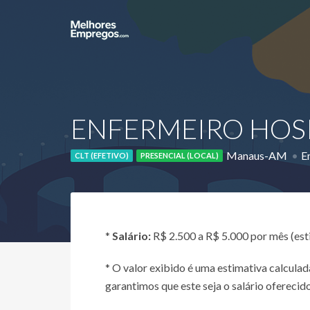
ENFERMEIRO HOSP
Manaus-AM
E
CLT (EFETIVO)
PRESENCIAL (LOCAL)
*
Salário:
R$ 2.500 a R$ 5.000 por mês (es
* O valor exibido é uma estimativa calcul
garantimos que este seja o salário oferecido