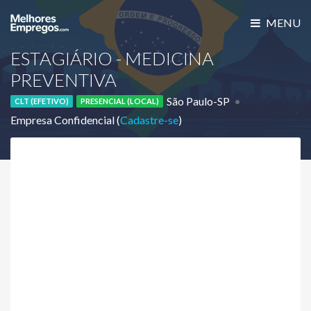
MENU
ESTAGIÁRIO - MEDICINA
PREVENTIVA
São Paulo-SP
CLT (EFETIVO)
PRESENCIAL (LOCAL)
Empresa Confidencial (
Cadastre-se
)