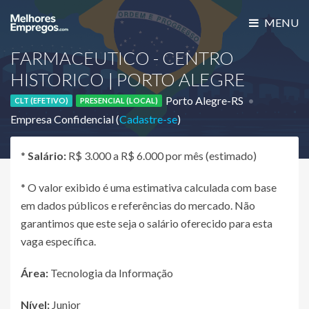
MENU
FARMACEUTICO - CENTRO
HISTORICO | PORTO ALEGRE
Porto Alegre-RS
CLT (EFETIVO)
PRESENCIAL (LOCAL)
Empresa Confidencial (
Cadastre-se
)
*
Salário:
R$ 3.000 a R$ 6.000 por mês (estimado)
* O valor exibido é uma estimativa calculada com base
em dados públicos e referências do mercado. Não
garantimos que este seja o salário oferecido para esta
vaga específica.
Área:
Tecnologia da Informação
Nível:
Junior