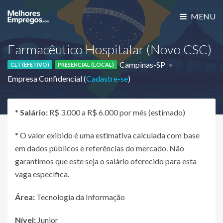
MENU
Farmacêutico Hospitalar (Novo CSC)
Campinas-SP
CLT (EFETIVO)
PRESENCIAL (LOCAL)
Empresa Confidencial (
Cadastre-se
)
*
Salário:
R$ 3.000 a R$ 6.000 por mês (estimado)
* O valor exibido é uma estimativa calculada com base
em dados públicos e referências do mercado. Não
garantimos que este seja o salário oferecido para esta
vaga específica.
Área:
Tecnologia da Informação
Nível:
Junior