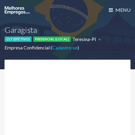
MENU
Garagista
Teresina-PI
CLT (EFETIVO)
PRESENCIAL (LOCAL)
Empresa Confidencial (
Cadastre-se
)