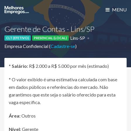
MENU
Gerente de Contas - Lins/SP
Lins-SP
CLT (EFETIVO)
PRESENCIAL (LOCAL)
Empresa Confidencial (
Cadastre-se
)
*
Salário:
R$ 2.000 a R$ 5.000 por mês (estimado)
* O valor exibido é uma estimativa calculada com base
em dados públicos e referências do mercado. Não
garantimos que este seja o salário oferecido para esta
vaga específica.
Área:
Outros
Nível:
Gerente