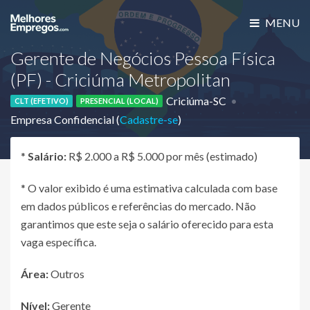
MENU
Gerente de Negócios Pessoa Física
(PF) - Criciúma Metropolitan
Criciúma-SC
CLT (EFETIVO)
PRESENCIAL (LOCAL)
Empresa Confidencial (
Cadastre-se
)
*
Salário:
R$ 2.000 a R$ 5.000 por mês (estimado)
* O valor exibido é uma estimativa calculada com base
em dados públicos e referências do mercado. Não
garantimos que este seja o salário oferecido para esta
vaga específica.
Área:
Outros
Nível:
Gerente