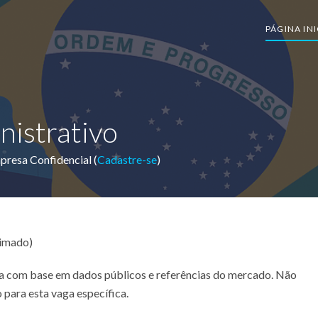
PÁGINA INI
nistrativo
presa Confidencial (
Cadastre-se
)
timado)
ada com base em dados públicos e referências do mercado. Não
 para esta vaga específica.