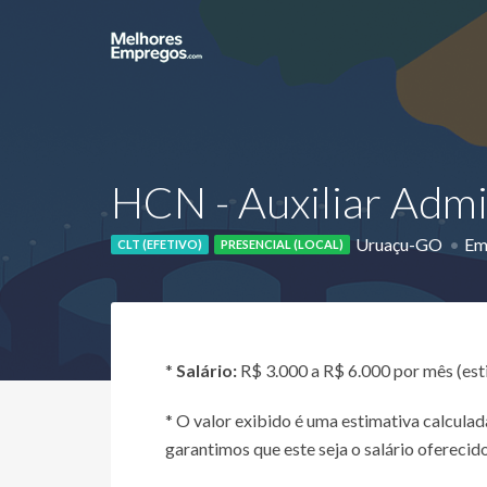
HCN - Auxiliar Admi
Uruaçu-GO
Em
CLT (EFETIVO)
PRESENCIAL (LOCAL)
*
Salário:
R$ 3.000 a R$ 6.000 por mês (es
* O valor exibido é uma estimativa calcul
garantimos que este seja o salário oferecido