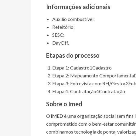
Informações adicionais
Auxilio combustível;
Refeitório;
SESC;
DayOff.
Etapas do processo
Etapa 1: Cadastro
1
Cadastro
Etapa 2: Mapeamento Comportamental
Etapa 3: Entrevista com RH/Gestor
3
Ent
Etapa 4: Contratação
4
Contratação
Sobre o Imed
O
IMED
é uma organização social sem fins l
comprometido com o bem-estar comunitário 
combinamos tecnologia de ponta, valoriza