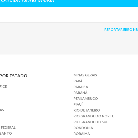
 CANDIDATAR À ESTA VAGA
REPORTAR ERRO NE
POR ESTADO
MINAS GERAIS
PARÁ
FICE
PARAÍBA
PARANÁ
S
PERNAMBUCO
PIAUÍ
AS
RIO DE JANEIRO
RIO GRANDE DO NORTE
RIO GRANDE DO SUL
 FEDERAL
RONDÔNIA
 SANTO
RORAIMA