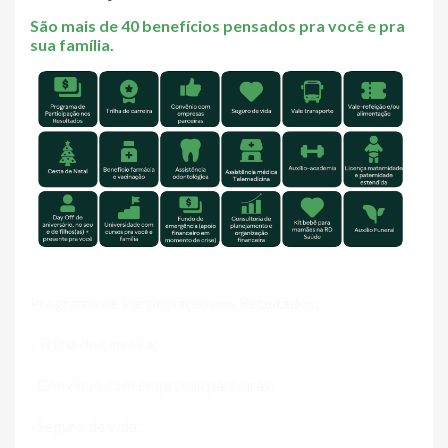
São mais de 40 benefícios pensados pra você e pra
sua família.
Programa de Participação nos Resultados;
· Trilha de carreira;
· Convênio com empresas parceiras;
· Seguro de vida;