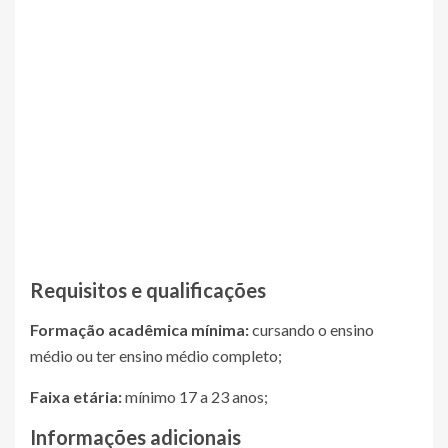
· Apoio no recebimento de mercadorias
· Conferência de validade de medicamentos
· Atendimento ao cliente
· Organização de prateleiras e estoque
· Auxílio supervisionado de medicamentos
· Auxilio na organização do ambiente.
Requisitos e qualificações
Formação acadêmica mínima:
cursando o ensino
médio ou ter ensino médio completo;
Faixa etária:
mínimo 17 a 23 anos;
Informações adicionais