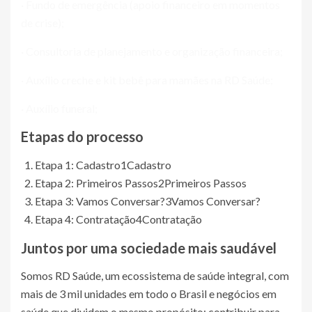
· Fundo de emergência (apoio financeiro em momentos
de crise);
· Consultoria de planejamento e organização financeira;
· Auxílio creche e kit bebê para mamães na RD Saúde;
· Auxílio funeral;
Etapas do processo
Etapa 1: Cadastro
1
Cadastro
Etapa 2: Primeiros Passos
2
Primeiros Passos
Etapa 3: Vamos Conversar?
3
Vamos Conversar?
Etapa 4: Contratação
4
Contratação
Juntos por uma sociedade mais saudável
Somos RD Saúde, um ecossistema de saúde integral, com
mais de 3 mil unidades em todo o Brasil e negócios em
saúde que dividem o mesmo propósito: contribuir para