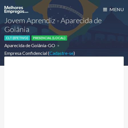
MENU
Jovem Aprendiz - Aparecida de
Goiânia
CLT (EFETIVO)
PRESENCIAL (LOCAL)
Aparecida de Goiânia-GO
Empresa Confidencial (
Cadastre-se
)