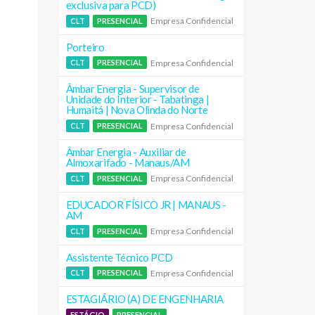
exclusiva para PCD)
Empresa Confidencial
CLT
PRESENCIAL
Porteiro
Empresa Confidencial
CLT
PRESENCIAL
Âmbar Energia - Supervisor de
Unidade do Interior - Tabatinga |
Humaitá | Nova Olinda do Norte
Empresa Confidencial
CLT
PRESENCIAL
Âmbar Energia - Auxiliar de
Almoxarifado - Manaus/AM
Empresa Confidencial
CLT
PRESENCIAL
EDUCADOR FÍSICO JR | MANAUS -
AM
Empresa Confidencial
CLT
PRESENCIAL
Assistente Técnico PCD
Empresa Confidencial
CLT
PRESENCIAL
ESTAGIÁRIO (A) DE ENGENHARIA
ESTÁGIO
PRESENCIAL