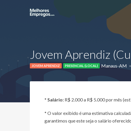
Jovem Aprendiz (Cu
Manaus-AM
JOVEM APRENDIZ
PRESENCIAL (LOCAL)
*
Salário:
R$ 2.000 a R$ 5.000 por mês (es
* O valor exibido é uma estimativa calcul
garantimos que este seja o salário oferecido