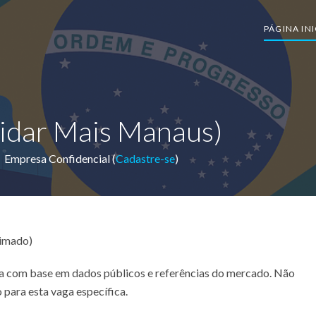
PÁGINA INI
idar Mais Manaus)
Empresa Confidencial (
Cadastre-se
)
timado)
ada com base em dados públicos e referências do mercado. Não
 para esta vaga específica.