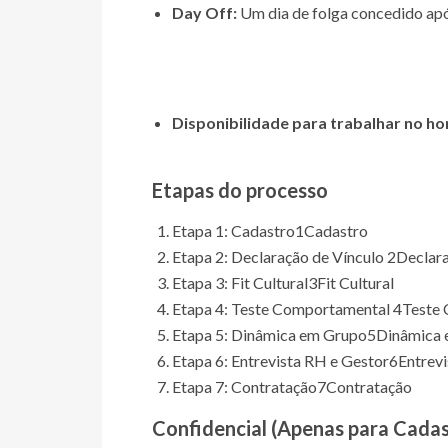
Day Off:
Um dia de folga concedido após
Disponibilidade para trabalhar no hor
Etapas do processo
Etapa 1: Cadastro
1
Cadastro
Etapa 2: Declaração de Vínculo
2
Declara
Etapa 3: Fit Cultural
3
Fit Cultural
Etapa 4: Teste Comportamental
4
Teste
Etapa 5: Dinâmica em Grupo
5
Dinâmica 
Etapa 6: Entrevista RH e Gestor
6
Entrev
Etapa 7: Contratação
7
Contratação
Confidencial (Apenas para Cada