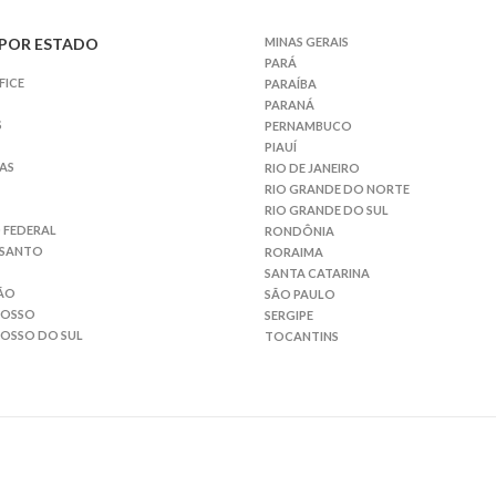
POR ESTADO
MINAS GERAIS
PARÁ
FICE
PARAÍBA
PARANÁ
S
PERNAMBUCO
PIAUÍ
AS
RIO DE JANEIRO
RIO GRANDE DO NORTE
RIO GRANDE DO SUL
 FEDERAL
RONDÔNIA
 SANTO
RORAIMA
SANTA CATARINA
ÃO
SÃO PAULO
ROSSO
SERGIPE
OSSO DO SUL
TOCANTINS