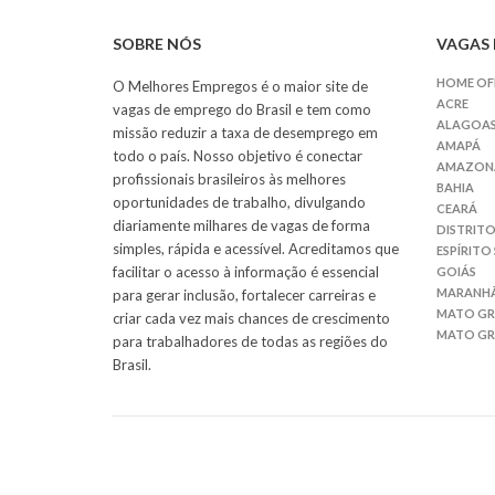
SOBRE NÓS
VAGAS 
HOME OF
O Melhores Empregos é o maior site de
ACRE
vagas de emprego do Brasil e tem como
ALAGOA
missão reduzir a taxa de desemprego em
AMAPÁ
todo o país. Nosso objetivo é conectar
AMAZON
profissionais brasileiros às melhores
BAHIA
oportunidades de trabalho, divulgando
CEARÁ
diariamente milhares de vagas de forma
DISTRITO
simples, rápida e acessível. Acreditamos que
ESPÍRITO
facilitar o acesso à informação é essencial
GOIÁS
MARANH
para gerar inclusão, fortalecer carreiras e
MATO G
criar cada vez mais chances de crescimento
MATO GR
para trabalhadores de todas as regiões do
Brasil.