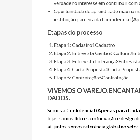
verdadeiro interesse em contribuir com o
Oportunidade de aprendizado mão na ma
instituição parceira da
Confidencial (A
Etapas do processo
Etapa 1: Cadastro
1
Cadastro
Etapa 2: Entrevista Gente & Cultura
2
Ent
Etapa 3: Entrevista Liderança
3
Entrevist
Etapa 4: Carta Proposta
4
Carta Propost
Etapa 5: Contratação
5
Contratação
VIVEMOS O VAREJO, ENCANTA
DADOS.
Somos a
Confidencial (Apenas para Cad
lojas, somos líderes em inovação e design 
aí: juntos, somos referência global no setor.