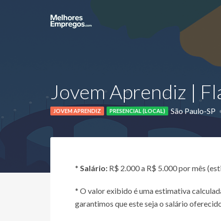
Jovem Aprendiz | Fl
São Paulo-SP
JOVEM APRENDIZ
PRESENCIAL (LOCAL)
*
Salário:
R$ 2.000 a R$ 5.000 por mês (es
* O valor exibido é uma estimativa calcul
garantimos que este seja o salário oferecido