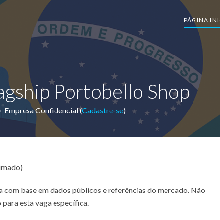
PÁGINA INI
agship Portobello Shop
Empresa Confidencial (
Cadastre-se
)
timado)
ada com base em dados públicos e referências do mercado. Não
 para esta vaga específica.