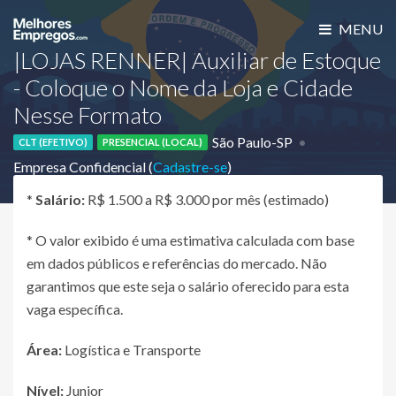
MENU
|LOJAS RENNER| Auxiliar de Estoque
- Coloque o Nome da Loja e Cidade
Nesse Formato
São Paulo-SP
CLT (EFETIVO)
PRESENCIAL (LOCAL)
Empresa Confidencial (
Cadastre-se
)
*
Salário:
R$ 1.500 a R$ 3.000 por mês (estimado)
* O valor exibido é uma estimativa calculada com base
em dados públicos e referências do mercado. Não
garantimos que este seja o salário oferecido para esta
vaga específica.
Área:
Logística e Transporte
Nível:
Junior