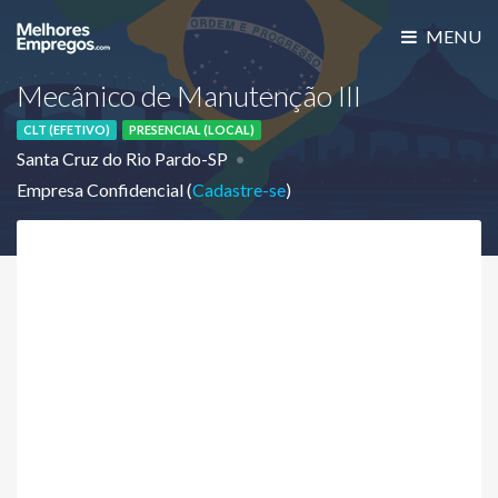
MENU
Mecânico de Manutenção III
CLT (EFETIVO)
PRESENCIAL (LOCAL)
Santa Cruz do Rio Pardo-SP
Empresa Confidencial (
Cadastre-se
)