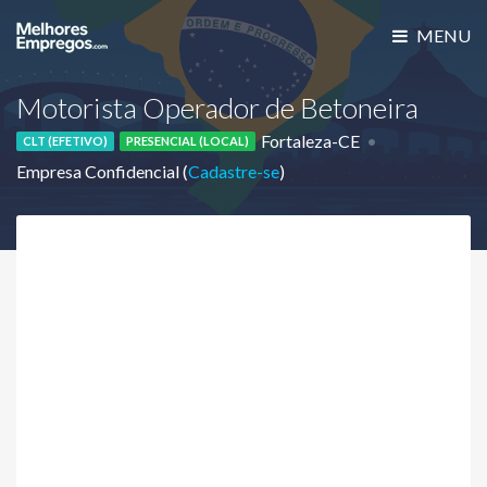
MENU
Motorista Operador de Betoneira
Fortaleza-CE
CLT (EFETIVO)
PRESENCIAL (LOCAL)
Empresa Confidencial (
Cadastre-se
)