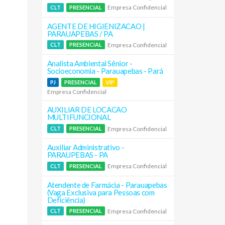
Empresa Confidencial
CLT
PRESENCIAL
AGENTE DE HIGIENIZACAO |
PARAUAPEBAS / PA
Empresa Confidencial
CLT
PRESENCIAL
Analista Ambiental Sênior -
Socioeconomia - Parauapebas - Pará
PJ
PRESENCIAL
VIP
Empresa Confidencial
AUXILIAR DE LOCACAO
MULTIFUNCIONAL
Empresa Confidencial
CLT
PRESENCIAL
Auxiliar Administrativo -
PARAUPEBAS - PA
Empresa Confidencial
CLT
PRESENCIAL
Atendente de Farmácia - Parauapebas
(Vaga Exclusiva para Pessoas com
Deficiência)
Empresa Confidencial
CLT
PRESENCIAL