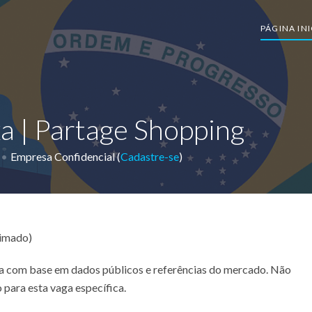
PÁGINA INI
a | Partage Shopping
Empresa Confidencial (
Cadastre-se
)
timado)
ada com base em dados públicos e referências do mercado. Não
 para esta vaga específica.