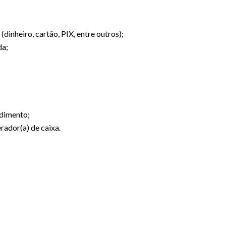
inheiro, cartão, PIX, entre outros);
da;
ndimento;
rador(a) de caixa.