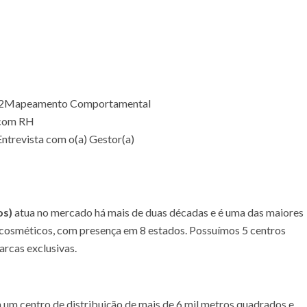
2
Mapeamento Comportamental
 com RH
Entrevista com o(a) Gestor(a)
os)
atua no mercado há mais de duas décadas e é uma das maiores
cosméticos, com presença em 8 estados. Possuímos 5 centros
rcas exclusivas.
 um centro de distribuição de mais de 6 mil metros quadrados e