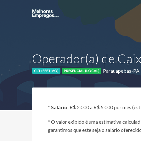
Operador(a) de Caix
Parauapebas-PA
CLT (EFETIVO)
PRESENCIAL (LOCAL)
*
Salário:
R$ 2.000 a R$ 5.000 por mês (es
* O valor exibido é uma estimativa calcul
garantimos que este seja o salário oferecido