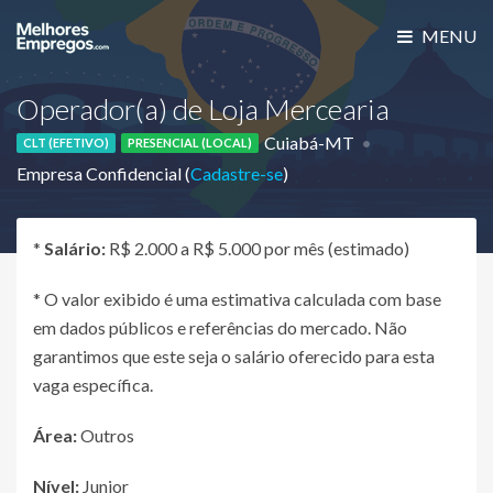
MENU
Operador(a) de Loja Mercearia
Cuiabá-MT
CLT (EFETIVO)
PRESENCIAL (LOCAL)
Empresa Confidencial (
Cadastre-se
)
*
Salário:
R$ 2.000 a R$ 5.000 por mês (estimado)
* O valor exibido é uma estimativa calculada com base
em dados públicos e referências do mercado. Não
garantimos que este seja o salário oferecido para esta
vaga específica.
Área:
Outros
Nível:
Junior