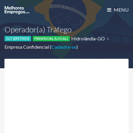
MENU
Operador(a) Tráfego
Hidrolândia-GO
CLT (EFETIVO)
PRESENCIAL (LOCAL)
Empresa Confidencial (
Cadastre-se
)