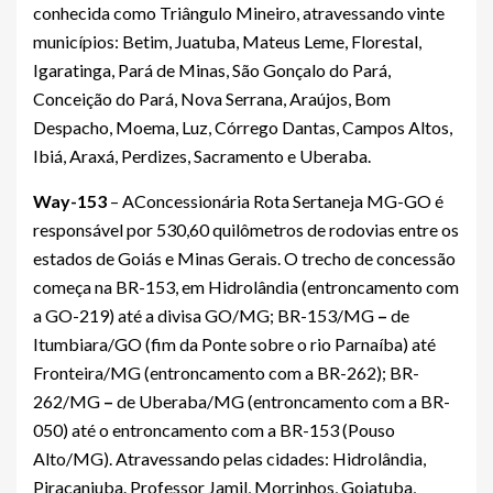
conhecida como Triângulo Mineiro, atravessando vinte
municípios: Betim, Juatuba, Mateus Leme, Florestal,
Igaratinga, Pará de Minas, São Gonçalo do Pará,
Conceição do Pará, Nova Serrana, Araújos, Bom
Despacho, Moema, Luz, Córrego Dantas, Campos Altos,
Ibiá, Araxá, Perdizes, Sacramento e Uberaba.
Way-153
– A
Concessionária Rota Sertaneja MG-GO é
responsável por 530,60 quilômetros de rodovias entre os
estados de Goiás e Minas Gerais. O trecho de concessão
começa na BR-153, em Hidrolândia (entroncamento com
a GO-219) até a divisa GO/MG; BR-153/MG
–
de
Itumbiara/GO (fim da Ponte sobre o rio Parnaíba) até
Fronteira/MG (entroncamento com a BR-262); BR-
262/MG
–
de Uberaba/MG (entroncamento com a BR-
050) até o entroncamento com a BR-153 (Pouso
Alto/MG). Atravessando pelas cidades: Hidrolândia,
Piracanjuba. Professor Jamil, Morrinhos, Goiatuba,