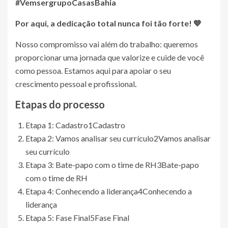
#VemsergrupoCasasBahia
Por aqui, a dedicação total nunca foi tão forte! 💙
Nosso compromisso vai além do trabalho: queremos
proporcionar uma jornada que valorize e cuide de você
como pessoa. Estamos aqui para apoiar o seu
crescimento pessoal e profissional
.
Etapas do processo
Etapa 1: Cadastro
1
Cadastro
Etapa 2: Vamos analisar seu currículo
2
Vamos analisar
seu currículo
Etapa 3: Bate-papo com o time de RH
3
Bate-papo
com o time de RH
Etapa 4: Conhecendo a liderança
4
Conhecendo a
liderança
Etapa 5: Fase Final
5
Fase Final