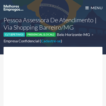
MENU
Pessoa Assessora De Atendimento |
Via Shopping Barreiro/MG
Belo Horizonte-MG
CLT (EFETIVO)
PRESENCIAL (LOCAL)
Empresa Confidencial (
Cadastre-se
)