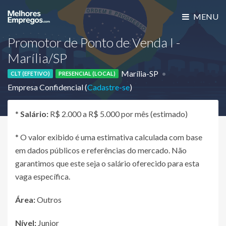
MENU
Promotor de Ponto de Venda I -
Marília/SP
Marília-SP
CLT (EFETIVO)
PRESENCIAL (LOCAL)
Empresa Confidencial (
Cadastre-se
)
*
Salário:
R$ 2.000 a R$ 5.000 por mês (estimado)
* O valor exibido é uma estimativa calculada com base
em dados públicos e referências do mercado. Não
garantimos que este seja o salário oferecido para esta
vaga específica.
Área:
Outros
Nível:
Junior