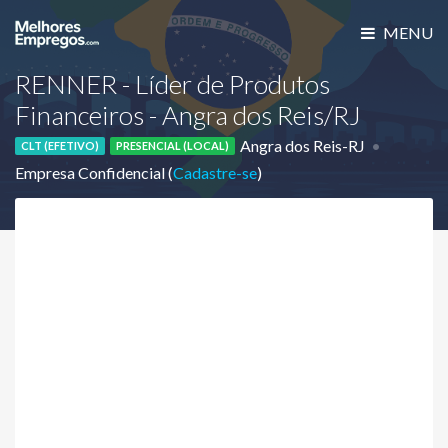
MENU
RENNER - Líder de Produtos
Financeiros - Angra dos Reis/RJ
Angra dos Reis-RJ
CLT (EFETIVO)
PRESENCIAL (LOCAL)
Empresa Confidencial (
Cadastre-se
)