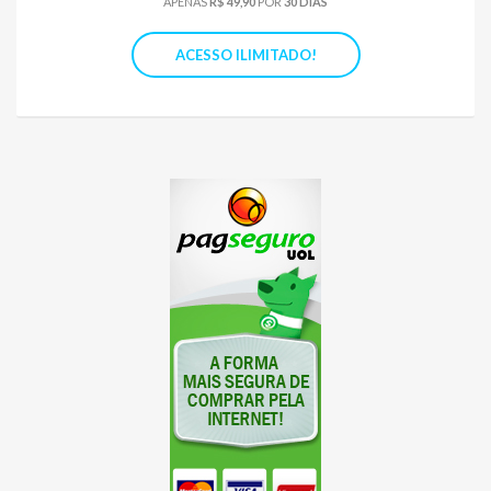
APENAS
R$ 49,90
POR
30 DIAS
ACESSO ILIMITADO!